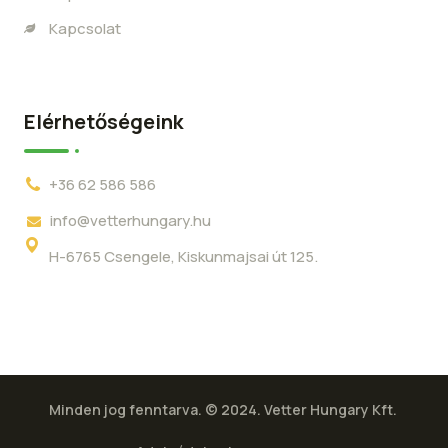
Kapcsolat
Elérhetőségeink
+36 62 586 586
info@vetterhungary.hu
H-6765 Csengele, Kiskunmajsai út 125.
Minden jog fenntarva. © 2024. Vetter Hungary Kft.