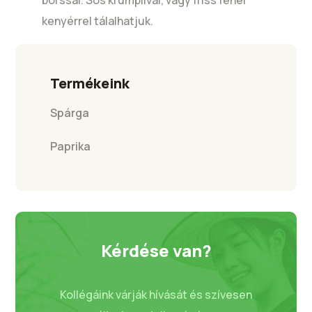
kenyérrel tálalhatjuk.
Termékeink
Spárga
Paprika
Kérdése van?
Kollégáink várják hívását és szívesen