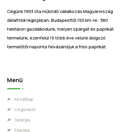
Cégünk 1993 óta működő vállalkozás Magyarország
délalföldi régiójában, Budapesttől 150 km-re. 380
hektáron gazdálkodunk, melyen spárgát és paprikát
termelünk, ezenfelül 15 több éve velünk dolgozó
termelőtől naponta felvásároljuk a friss paprikát.
Menü
Kezdőlap
Cégünkről
Spárga
Paprika