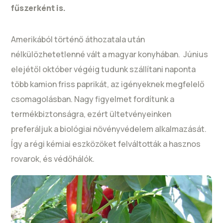
fűszerként is.
Amerikából történő áthozatala után
nélkülözhetetlenné vált a magyar konyhában. Június
elejétől október végéig tudunk szállítani naponta
több kamion friss paprikát, az igényeknek megfelelő
csomagolásban. Nagy figyelmet fordítunk a
termékbiztonságra, ezért ültetvényeinken
preferáljuk a biológiai növényvédelem alkalmazását.
Így a régi kémiai eszközöket felváltották a hasznos
rovarok, és védőhálók.