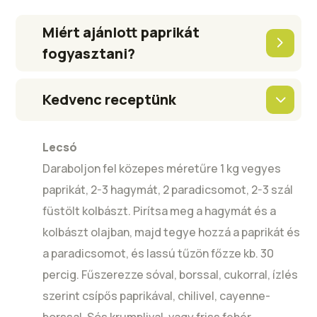
Miért ajánlott paprikát
fogyasztani?
Kedvenc receptünk
Lecsó
Daraboljon fel közepes méretűre 1 kg vegyes
paprikát, 2-3 hagymát, 2 paradicsomot, 2-3 szál
füstölt kolbászt. Pirítsa meg a hagymát és a
kolbászt olajban, majd tegye hozzá a paprikát és
a paradicsomot, és lassú tűzön főzze kb. 30
percig. Fűszerezze sóval, borssal, cukorral, ízlés
szerint csípős paprikával, chilivel, cayenne-
borssal. Sós krumplival, vagy friss fehér