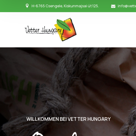
H-6765 Csengele, Kiskunmajsai út 125.
info@vett
WILLKOMMEN BEI VETTER HUNGARY