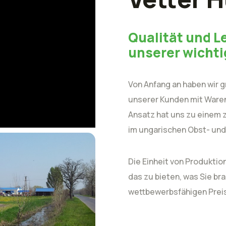
Qualität und L
unserer wichti
Von Anfang an haben wir g
unserer Kunden mit Waren
Ansatz hat uns zu einem 
im ungarischen Obst- un
Die Einheit von Produktion
das zu bieten, was Sie br
wettbewerbsfähigen Preise