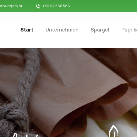
erhungary.hu
+36 62 586 586
Start
Unternehmen
Spargel
Paprik